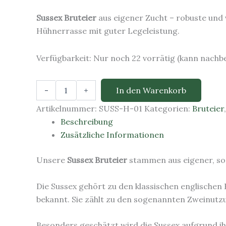
Sussex Bruteier
aus eigener Zucht – robuste und v
Hühnerrasse mit guter Legeleistung.
Verfügbarkeit:
Nur noch 22 vorrätig (kann nachbe
Sussex
-
+
In den Warenkorb
Bruteier
–
Artikelnummer:
SUSS-H-01
Kategorien:
Bruteier
robuste
Beschreibung
Hühnerrasse
Zusätzliche Informationen
mit
guter
Legeleistung
Unsere
Sussex Bruteier
stammen aus eigener, sorg
Menge
Die Sussex gehört zu den klassischen englischen 
bekannt. Sie zählt zu den sogenannten Zweinutzun
Besonders geschätzt wird die Sussex aufgrund i