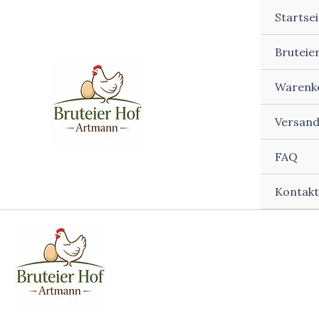
Zum
Startsei
Angebot!
Angebot!
Angebot!
Angebot!
Inhalt
springen
Bruteie
Warenk
Versand
FAQ
Kontakt