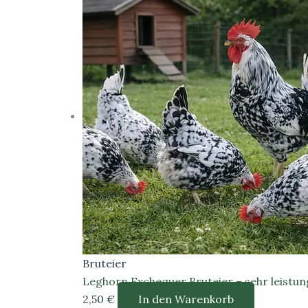
Bruteier
Leghorn Exchequer Bruteier – sehr leistu
2,50
€
In den Warenkorb