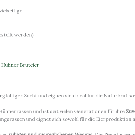
ielseitige
stellt werden)
,
Hühner Bruteier
fältiger Zucht und eignen sich ideal für die Naturbrut so
Hühnerrassen und ist seit vielen Generationen für ihre
Zuv
gsrassen und eignet sich sowohl für die Eierproduktion als
hres
ruhigen und ausgeglichenen Wesens
. Die Tiere lassen