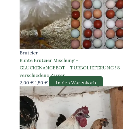
Bruteier
Bunte Bruteier Mischung –
GLUCKENANGEBOT – TURBOLIEFERUNG ! 8
verschiedene Rassen ….
Ursprünglicher
Aktueller
2,00
€
1,50
€
In den Warenkorb
Preis
Preis
war:
ist:
2,00 €
1,50 €.