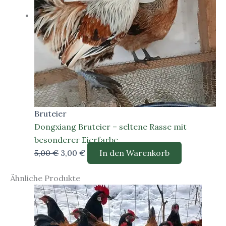
Bruteier
Dongxiang Bruteier – seltene Rasse mit
besonderer Eierfarbe
Ursprünglicher
Aktueller
5,00
€
3,00
€
In den Warenkorb
Preis
Preis
Ähnliche Produkte
war:
ist:
5,00 €
3,00 €.