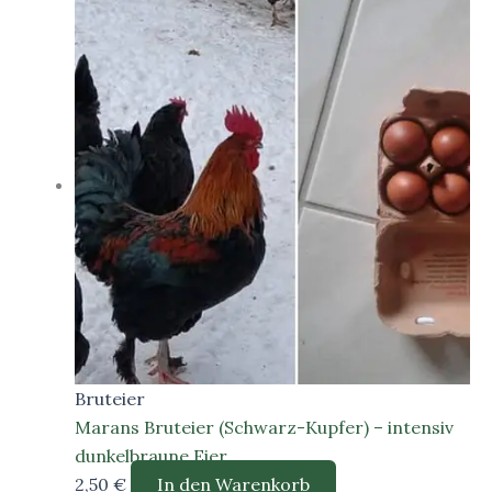
Bruteier
Marans Bruteier (Schwarz-Kupfer) – intensiv
dunkelbraune Eier
2,50
€
In den Warenkorb